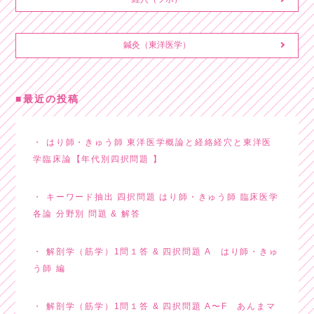
鍼灸（東洋医学）
最近の投稿
はり師・きゅう師 東洋医学概論と経絡経穴と東洋医
学臨床論【年代別四択問題 】
キーワード抽出 四択問題 はり師・きゅう師 臨床医学
各論 分野別 問題 & 解答
解剖学（筋学）1問１答 & 四択問題 A はり師・きゅ
う師 編
解剖学（筋学）1問１答 & 四択問題 A〜F あんまマ