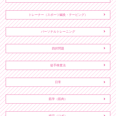
トレーナー（スポーツ鍼灸・テーピング）
パーソナルトレーニング
四択問題
徒手検査法
日常
筋学（筋肉）
経穴（ツボ）