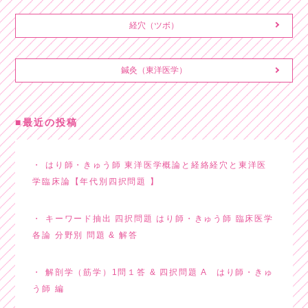
経穴（ツボ）
鍼灸（東洋医学）
最近の投稿
はり師・きゅう師 東洋医学概論と経絡経穴と東洋医
学臨床論【年代別四択問題 】
キーワード抽出 四択問題 はり師・きゅう師 臨床医学
各論 分野別 問題 & 解答
解剖学（筋学）1問１答 & 四択問題 A はり師・きゅ
う師 編