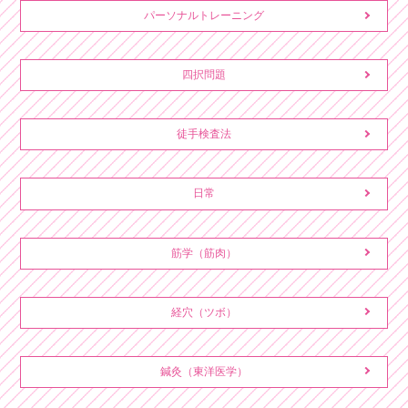
パーソナルトレーニング
四択問題
徒手検査法
日常
筋学（筋肉）
経穴（ツボ）
鍼灸（東洋医学）