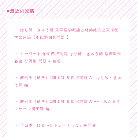
最近の投稿
はり師・きゅう師 東洋医学概論と経絡経穴と東洋医
学臨床論【年代別四択問題 】
キーワード抽出 四択問題 はり師・きゅう師 臨床医学
各論 分野別 問題 & 解答
解剖学（筋学）1問１答 & 四択問題 A はり師・きゅ
う師 編
解剖学（筋学）1問１答 & 四択問題 A〜F あんまマ
ッサージ指圧師 編
『日本一ゆる〜いトレーナー会』を開催