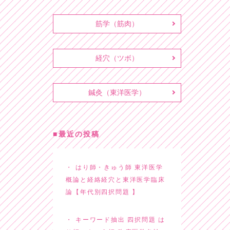
筋学（筋肉）
経穴（ツボ）
鍼灸（東洋医学）
最近の投稿
はり師・きゅう師 東洋医学
概論と経絡経穴と東洋医学臨床
論【年代別四択問題 】
キーワード抽出 四択問題 は