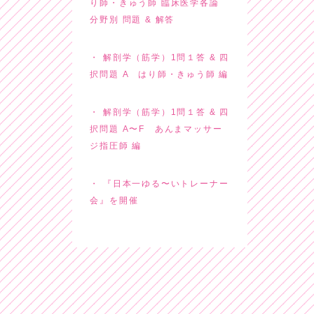
り師・きゅう師 臨床医学各論
分野別 問題 & 解答
解剖学（筋学）1問１答 & 四
択問題 A はり師・きゅう師 編
解剖学（筋学）1問１答 & 四
択問題 A〜F あんまマッサー
ジ指圧師 編
『日本一ゆる〜いトレーナー
会』を開催