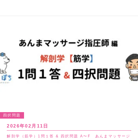
四択問題
2026年02月11日
解剖学（筋学）1問１答 & 四択問題 A〜F あんまマッサージ