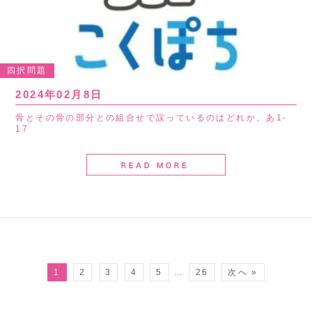
四択問題
2024年02月8日
骨とその骨の部分との組合せで誤っているのはどれか。あ1-
17
1
2
3
4
5
…
26
次へ »