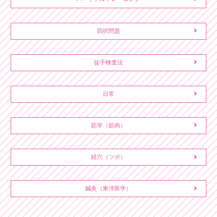
四択問題
徒手検査法
日常
筋学（筋肉）
経穴（ツボ）
鍼灸（東洋医学）