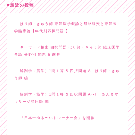
最近の投稿
はり師・きゅう師 東洋医学概論と経絡経穴と東洋医
学臨床論【年代別四択問題 】
キーワード抽出 四択問題 はり師・きゅう師 臨床医学
各論 分野別 問題 & 解答
解剖学（筋学）1問１答 & 四択問題 A はり師・きゅ
う師 編
解剖学（筋学）1問１答 & 四択問題 A〜F あんまマ
ッサージ指圧師 編
『日本一ゆる〜いトレーナー会』を開催