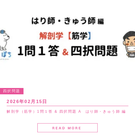
四択問題
2026年02月15日
解剖学（筋学）1問１答 & 四択問題 A はり師・きゅう師 編