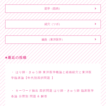
筋学（筋肉）
経穴（ツボ）
鍼灸（東洋医学）
最近の投稿
はり師・きゅう師 東洋医学概論と経絡経穴と東洋医
学臨床論【年代別四択問題 】
キーワード抽出 四択問題 はり師・きゅう師 臨床医学
各論 分野別 問題 & 解答