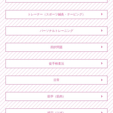
トレーナー（スポーツ鍼灸・テーピング）
パーソナルトレーニング
四択問題
徒手検査法
日常
筋学（筋肉）
経穴（ツボ）