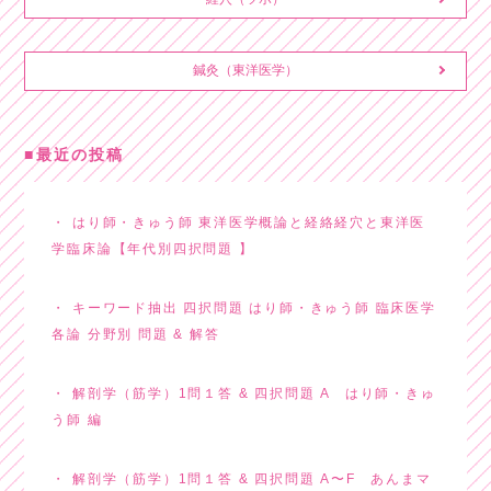
鍼灸（東洋医学）
最近の投稿
はり師・きゅう師 東洋医学概論と経絡経穴と東洋医
学臨床論【年代別四択問題 】
キーワード抽出 四択問題 はり師・きゅう師 臨床医学
各論 分野別 問題 & 解答
解剖学（筋学）1問１答 & 四択問題 A はり師・きゅ
う師 編
解剖学（筋学）1問１答 & 四択問題 A〜F あんまマ