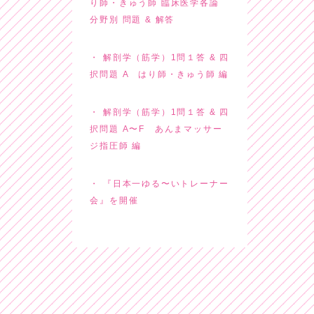
り師・きゅう師 臨床医学各論
分野別 問題 & 解答
解剖学（筋学）1問１答 & 四
択問題 A はり師・きゅう師 編
解剖学（筋学）1問１答 & 四
択問題 A〜F あんまマッサー
ジ指圧師 編
『日本一ゆる〜いトレーナー
会』を開催