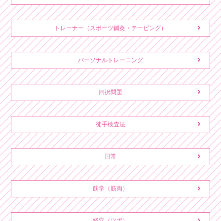
トレーナー（スポーツ鍼灸・テーピング）
パーソナルトレーニング
四択問題
徒手検査法
日常
筋学（筋肉）
経穴（ツボ）