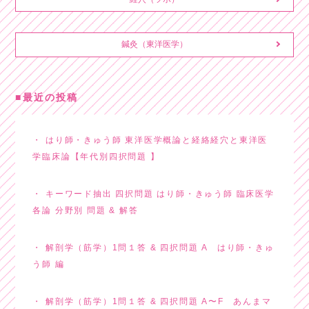
鍼灸（東洋医学）
最近の投稿
はり師・きゅう師 東洋医学概論と経絡経穴と東洋医
学臨床論【年代別四択問題 】
キーワード抽出 四択問題 はり師・きゅう師 臨床医学
各論 分野別 問題 & 解答
解剖学（筋学）1問１答 & 四択問題 A はり師・きゅ
う師 編
解剖学（筋学）1問１答 & 四択問題 A〜F あんまマ