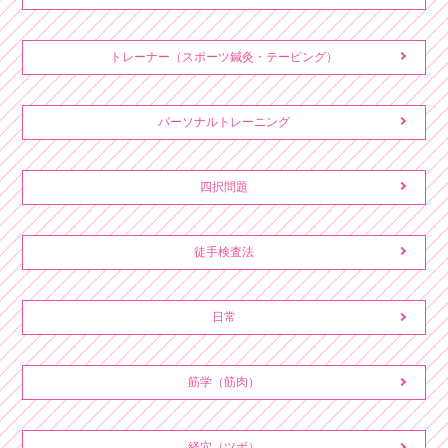
トレーナー（スポーツ鍼灸・テーピング）
パーソナルトレーニング
四択問題
徒手検査法
日常
筋学（筋肉）
経穴（ツボ）