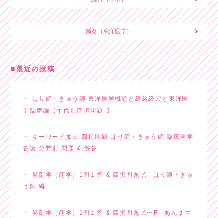
鍼灸（東洋医学）
最近の投稿
はり師・きゅう師 東洋医学概論と経絡経穴と東洋医
学臨床論【年代別四択問題 】
キーワード抽出 四択問題 はり師・きゅう師 臨床医学
各論 分野別 問題 & 解答
解剖学（筋学）1問１答 & 四択問題 A はり師・きゅ
う師 編
解剖学（筋学）1問１答 & 四択問題 A〜F あんまマ