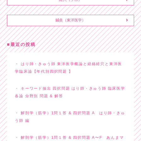
鍼灸（東洋医学）
最近の投稿
はり師・きゅう師 東洋医学概論と経絡経穴と東洋医
学臨床論【年代別四択問題 】
キーワード抽出 四択問題 はり師・きゅう師 臨床医学
各論 分野別 問題 & 解答
解剖学（筋学）1問１答 & 四択問題 A はり師・きゅ
う師 編
解剖学（筋学）1問１答 & 四択問題 A〜F あんまマ