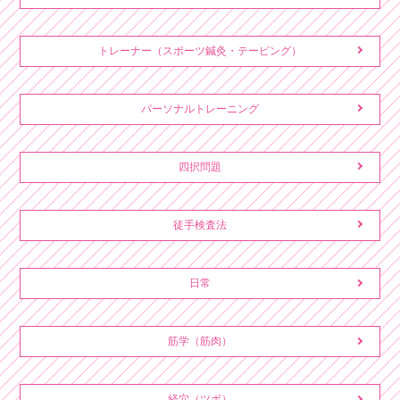
トレーナー（スポーツ鍼灸・テーピング）
パーソナルトレーニング
四択問題
徒手検査法
日常
筋学（筋肉）
経穴（ツボ）