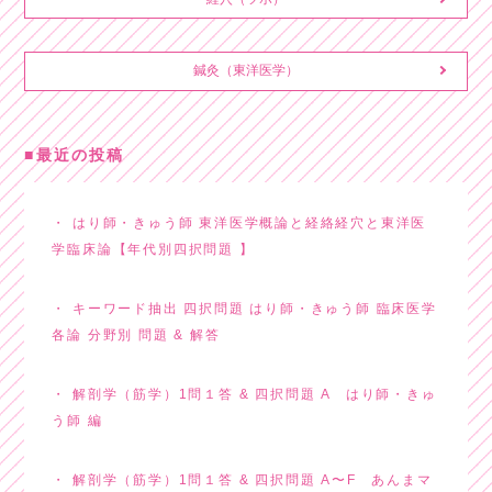
鍼灸（東洋医学）
最近の投稿
はり師・きゅう師 東洋医学概論と経絡経穴と東洋医
学臨床論【年代別四択問題 】
キーワード抽出 四択問題 はり師・きゅう師 臨床医学
各論 分野別 問題 & 解答
解剖学（筋学）1問１答 & 四択問題 A はり師・きゅ
う師 編
解剖学（筋学）1問１答 & 四択問題 A〜F あんまマ