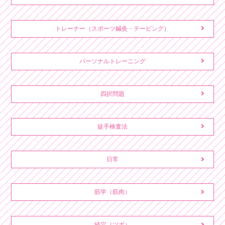
トレーナー（スポーツ鍼灸・テーピング）
パーソナルトレーニング
四択問題
徒手検査法
日常
筋学（筋肉）
経穴（ツボ）