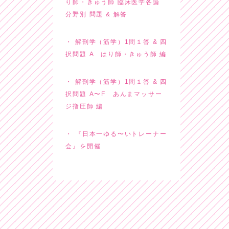
り師・きゅう師 臨床医学各論
分野別 問題 & 解答
解剖学（筋学）1問１答 & 四
択問題 A はり師・きゅう師 編
解剖学（筋学）1問１答 & 四
択問題 A〜F あんまマッサー
ジ指圧師 編
『日本一ゆる〜いトレーナー
会』を開催