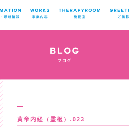
黄帝内経（霊枢）.023