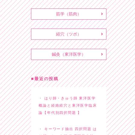
筋学（筋肉）
経穴（ツボ）
鍼灸（東洋医学）
最近の投稿
はり師・きゅう師 東洋医学
概論と経絡経穴と東洋医学臨床
論【年代別四択問題 】
キーワード抽出 四択問題 は