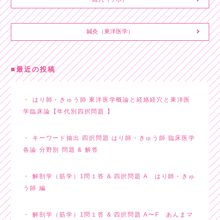
鍼灸（東洋医学）
最近の投稿
はり師・きゅう師 東洋医学概論と経絡経穴と東洋医
学臨床論【年代別四択問題 】
キーワード抽出 四択問題 はり師・きゅう師 臨床医学
各論 分野別 問題 & 解答
解剖学（筋学）1問１答 & 四択問題 A はり師・きゅ
う師 編
解剖学（筋学）1問１答 & 四択問題 A〜F あんまマ