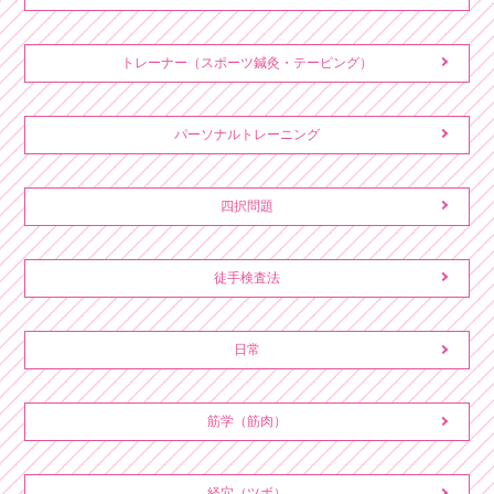
トレーナー（スポーツ鍼灸・テーピング）
パーソナルトレーニング
四択問題
徒手検査法
日常
筋学（筋肉）
経穴（ツボ）