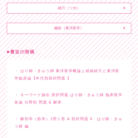
経穴（ツボ）
鍼灸（東洋医学）
最近の投稿
はり師・きゅう師 東洋医学概論と経絡経穴と東洋医
学臨床論【年代別四択問題 】
キーワード抽出 四択問題 はり師・きゅう師 臨床医学
各論 分野別 問題 & 解答
解剖学（筋学）1問１答 & 四択問題 A はり師・きゅ
う師 編