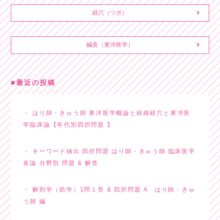
経穴（ツボ）
鍼灸（東洋医学）
最近の投稿
はり師・きゅう師 東洋医学概論と経絡経穴と東洋医
学臨床論【年代別四択問題 】
キーワード抽出 四択問題 はり師・きゅう師 臨床医学
各論 分野別 問題 & 解答
解剖学（筋学）1問１答 & 四択問題 A はり師・きゅ
う師 編