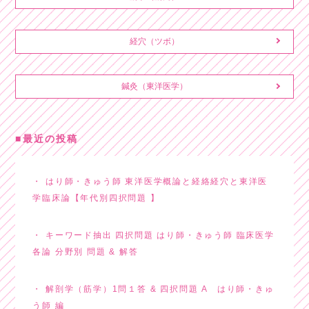
経穴（ツボ）
鍼灸（東洋医学）
最近の投稿
はり師・きゅう師 東洋医学概論と経絡経穴と東洋医
学臨床論【年代別四択問題 】
キーワード抽出 四択問題 はり師・きゅう師 臨床医学
各論 分野別 問題 & 解答
解剖学（筋学）1問１答 & 四択問題 A はり師・きゅ
う師 編