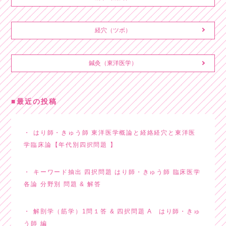
経穴（ツボ）
鍼灸（東洋医学）
最近の投稿
はり師・きゅう師 東洋医学概論と経絡経穴と東洋医
学臨床論【年代別四択問題 】
キーワード抽出 四択問題 はり師・きゅう師 臨床医学
各論 分野別 問題 & 解答
解剖学（筋学）1問１答 & 四択問題 A はり師・きゅ
う師 編