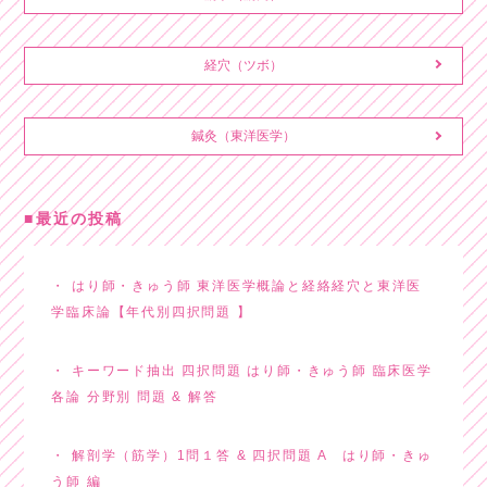
経穴（ツボ）
鍼灸（東洋医学）
最近の投稿
はり師・きゅう師 東洋医学概論と経絡経穴と東洋医
学臨床論【年代別四択問題 】
キーワード抽出 四択問題 はり師・きゅう師 臨床医学
各論 分野別 問題 & 解答
解剖学（筋学）1問１答 & 四択問題 A はり師・きゅ
う師 編