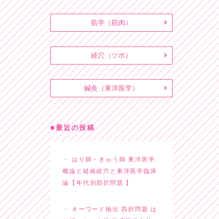
筋学（筋肉）
経穴（ツボ）
鍼灸（東洋医学）
最近の投稿
はり師・きゅう師 東洋医学
概論と経絡経穴と東洋医学臨床
論【年代別四択問題 】
キーワード抽出 四択問題 は