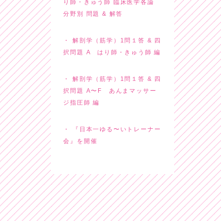
り師・きゅう師 臨床医学各論
分野別 問題 & 解答
解剖学（筋学）1問１答 & 四
択問題 A はり師・きゅう師 編
解剖学（筋学）1問１答 & 四
択問題 A〜F あんまマッサー
ジ指圧師 編
『日本一ゆる〜いトレーナー
会』を開催