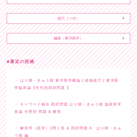
経穴（ツボ）
鍼灸（東洋医学）
最近の投稿
はり師・きゅう師 東洋医学概論と経絡経穴と東洋医
学臨床論【年代別四択問題 】
キーワード抽出 四択問題 はり師・きゅう師 臨床医学
各論 分野別 問題 & 解答
解剖学（筋学）1問１答 & 四択問題 A はり師・きゅ
う師 編