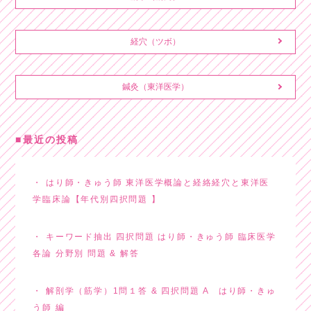
経穴（ツボ）
鍼灸（東洋医学）
最近の投稿
はり師・きゅう師 東洋医学概論と経絡経穴と東洋医
学臨床論【年代別四択問題 】
キーワード抽出 四択問題 はり師・きゅう師 臨床医学
各論 分野別 問題 & 解答
解剖学（筋学）1問１答 & 四択問題 A はり師・きゅ
う師 編