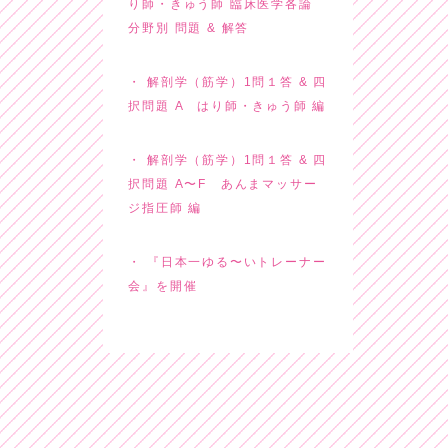
り師・きゅう師 臨床医学各論
分野別 問題 & 解答
解剖学（筋学）1問１答 & 四
択問題 A はり師・きゅう師 編
解剖学（筋学）1問１答 & 四
択問題 A〜F あんまマッサー
ジ指圧師 編
『日本一ゆる〜いトレーナー
会』を開催