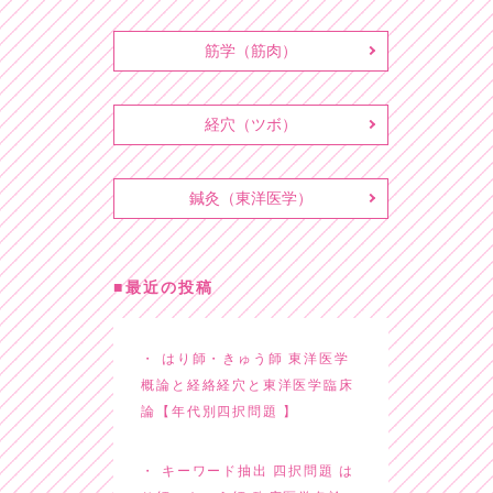
筋学（筋肉）
経穴（ツボ）
鍼灸（東洋医学）
最近の投稿
はり師・きゅう師 東洋医学
概論と経絡経穴と東洋医学臨床
論【年代別四択問題 】
キーワード抽出 四択問題 は