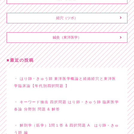
経穴（ツボ）
鍼灸（東洋医学）
最近の投稿
はり師・きゅう師 東洋医学概論と経絡経穴と東洋医
学臨床論【年代別四択問題 】
キーワード抽出 四択問題 はり師・きゅう師 臨床医学
各論 分野別 問題 & 解答
解剖学（筋学）1問１答 & 四択問題 A はり師・きゅ
う師 編