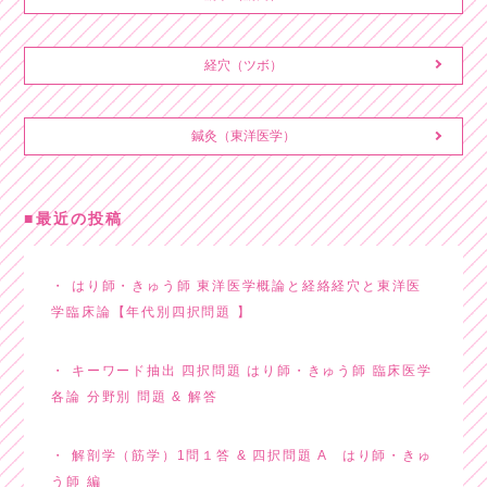
経穴（ツボ）
鍼灸（東洋医学）
最近の投稿
はり師・きゅう師 東洋医学概論と経絡経穴と東洋医
学臨床論【年代別四択問題 】
キーワード抽出 四択問題 はり師・きゅう師 臨床医学
各論 分野別 問題 & 解答
解剖学（筋学）1問１答 & 四択問題 A はり師・きゅ
う師 編