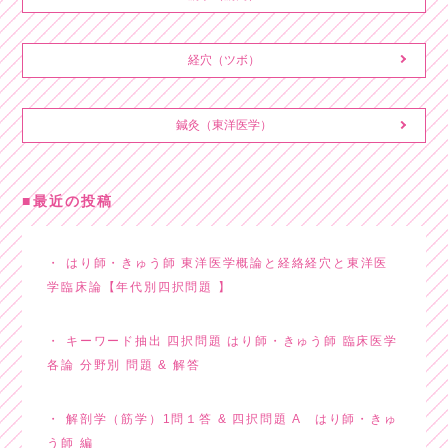
経穴（ツボ）
鍼灸（東洋医学）
最近の投稿
はり師・きゅう師 東洋医学概論と経絡経穴と東洋医
学臨床論【年代別四択問題 】
キーワード抽出 四択問題 はり師・きゅう師 臨床医学
各論 分野別 問題 & 解答
解剖学（筋学）1問１答 & 四択問題 A はり師・きゅ
う師 編