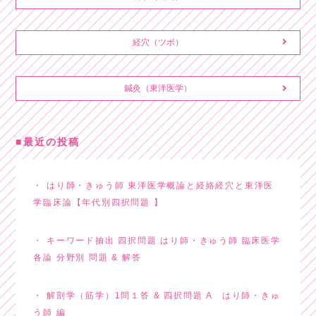
経穴（ツボ）
鍼灸（東洋医学）
最近の投稿
はり師・きゅう師 東洋医学概論と経絡経穴と東洋医
学臨床論【年代別四択問題 】
キーワード抽出 四択問題 はり師・きゅう師 臨床医学
各論 分野別 問題 & 解答
解剖学（筋学）1問１答 & 四択問題 A はり師・きゅ
う師 編