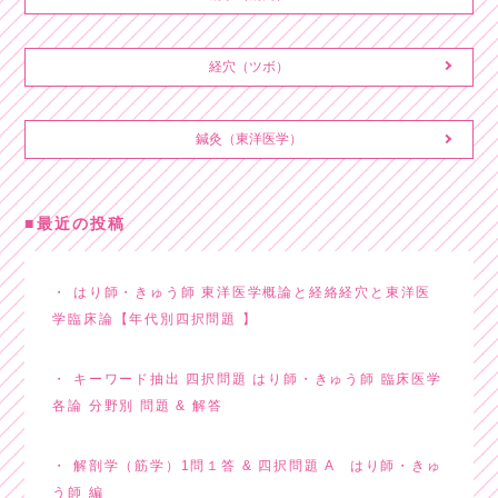
経穴（ツボ）
鍼灸（東洋医学）
最近の投稿
はり師・きゅう師 東洋医学概論と経絡経穴と東洋医
学臨床論【年代別四択問題 】
キーワード抽出 四択問題 はり師・きゅう師 臨床医学
各論 分野別 問題 & 解答
解剖学（筋学）1問１答 & 四択問題 A はり師・きゅ
う師 編