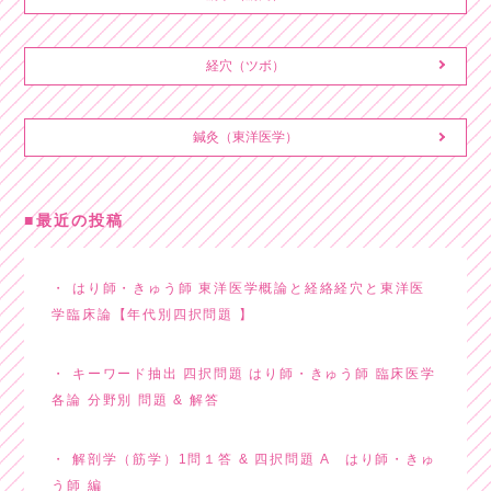
経穴（ツボ）
鍼灸（東洋医学）
最近の投稿
はり師・きゅう師 東洋医学概論と経絡経穴と東洋医
学臨床論【年代別四択問題 】
キーワード抽出 四択問題 はり師・きゅう師 臨床医学
各論 分野別 問題 & 解答
解剖学（筋学）1問１答 & 四択問題 A はり師・きゅ
う師 編