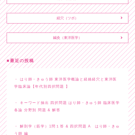
経穴（ツボ）
鍼灸（東洋医学）
最近の投稿
はり師・きゅう師 東洋医学概論と経絡経穴と東洋医
学臨床論【年代別四択問題 】
キーワード抽出 四択問題 はり師・きゅう師 臨床医学
各論 分野別 問題 & 解答
解剖学（筋学）1問１答 & 四択問題 A はり師・きゅ
う師 編