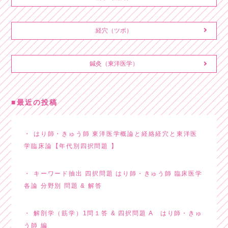
経穴（ツボ）
鍼灸（東洋医学）
最近の投稿
はり師・きゅう師 東洋医学概論と経絡経穴と東洋医
学臨床論【年代別四択問題 】
キーワード抽出 四択問題 はり師・きゅう師 臨床医学
各論 分野別 問題 & 解答
解剖学（筋学）1問１答 & 四択問題 A はり師・きゅ
う師 編