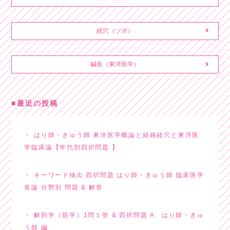
経穴（ツボ）
鍼灸（東洋医学）
最近の投稿
はり師・きゅう師 東洋医学概論と経絡経穴と東洋医
学臨床論【年代別四択問題 】
キーワード抽出 四択問題 はり師・きゅう師 臨床医学
各論 分野別 問題 & 解答
解剖学（筋学）1問１答 & 四択問題 A はり師・きゅ
う師 編