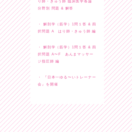
り師・きゅう師 臨床医学各論
分野別 問題 & 解答
解剖学（筋学）1問１答 & 四
択問題 A はり師・きゅう師 編
解剖学（筋学）1問１答 & 四
択問題 A〜F あんまマッサー
ジ指圧師 編
『日本一ゆる〜いトレーナー
会』を開催