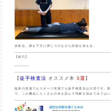
伏臥位。踵を下方に押しつけながら回旋を加える。
【経穴】
――――
【
徒手検査法
オススメ本
3選
】
臨床の現場でもスポーツ現場でも徒手検査法は大切です。医
で、この機会にたくさんの本を読んで理解を深めてみてはい