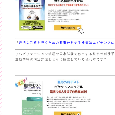
『
適切な判断を導くための
整形外科徒手検査法エビデンスに
リハビリテーション現場や国家試験で頻出する整形外科徒手
運動学等の周辺知識とともに解説している優れ本です?