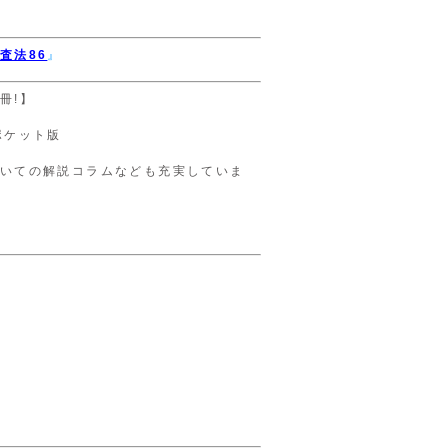
査法86
』
冊!】
ポケット版
いての解説コラムなども充実していま