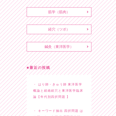
筋学（筋肉）
経穴（ツボ）
鍼灸（東洋医学）
最近の投稿
はり師・きゅう師 東洋医学
概論と経絡経穴と東洋医学臨床
論【年代別四択問題 】
キーワード抽出 四択問題 は