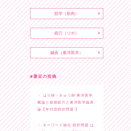
筋学（筋肉）
経穴（ツボ）
鍼灸（東洋医学）
最近の投稿
はり師・きゅう師 東洋医学
概論と経絡経穴と東洋医学臨床
論【年代別四択問題 】
キーワード抽出 四択問題 は