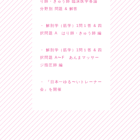
り師・きゅう師 臨床医学各論
分野別 問題 & 解答
解剖学（筋学）1問１答 & 四
択問題 A はり師・きゅう師 編
解剖学（筋学）1問１答 & 四
択問題 A〜F あんまマッサー
ジ指圧師 編
『日本一ゆる〜いトレーナー
会』を開催