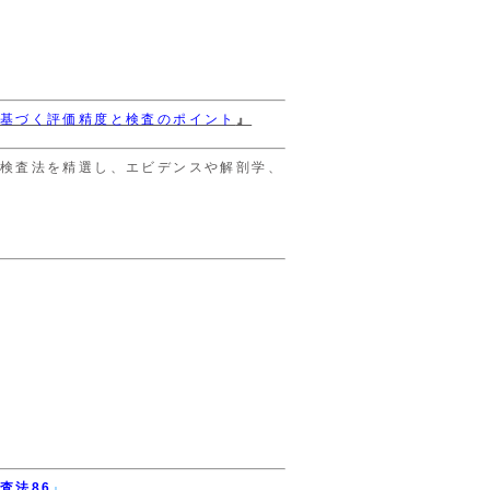
基づく評価精度と検査のポイント
』
検査法を精選し、エビデンスや解剖学、
査法86
』