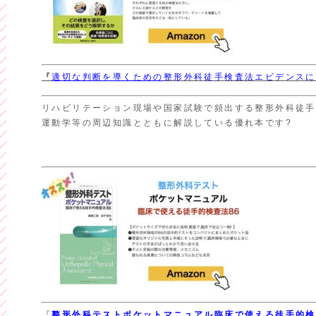
『
適切な判断を導くための
整形外科徒手検査法エビデンスに
リハビリテーション現場や国家試験で頻出する整形外科徒手
運動学等の周辺知識とともに解説している優れ本です?
『
整形外科テスト
ポケットマニュアル
臨床で使える徒手的検