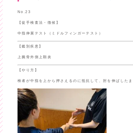
No.23
【徒手検査法・徴候】
中指伸展テスト（ミドルフィンガーテスト）
【鑑別疾患】
上腕骨外側上顆炎
【やり方】
検者が中指を上から押さえるのに抵抗して、肘を伸ばしたま