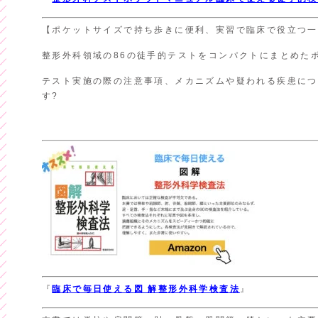
【ポケットサイズで持ち歩きに便利、実習で臨床で役立つ一
整形外科領域の86の徒手的テストをコンパクトにまとめた
テスト実施の際の注意事項、メカニズムや疑われる疾患につ
す?
『
臨床で毎日使える
図 解
整形外科学検査法
』