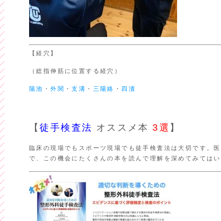
【経穴】
（総指伸筋に位置する経穴）
陽池
・
外関
・
支溝
・
三陽絡
・
四瀆
【
徒手検査法
オススメ本
3選
】
臨床の現場でもスポーツ現場でも徒手検査法は大切です。医
で、この機会にたくさんの本を読んで理解を深めてみてはい