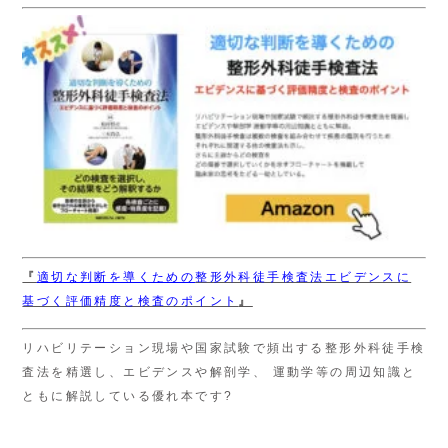
『
適切な判断を導くための
整形外科徒手検査法エビデンスに
基づく評価精度と検査のポイント
』
リハビリテーション現場や国家試験で頻出する整形外科徒手検
査法を精選し、エビデンスや解剖学、 運動学等の周辺知識と
ともに解説している優れ本です?