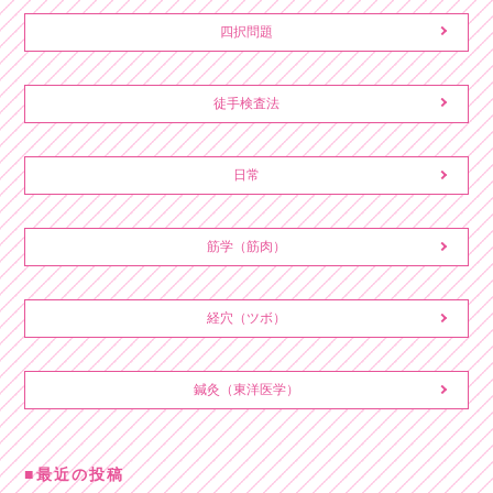
四択問題
徒手検査法
日常
筋学（筋肉）
経穴（ツボ）
鍼灸（東洋医学）
最近の投稿