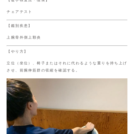
【徒手検査法・徴候】
チェアテスト
【鑑別疾患】
上腕骨外側上顆炎
【やり方】
立位（坐位）、椅子またはそれに代わるような重りを持ち上げ
させ、前腕伸筋群の収縮を確認する。