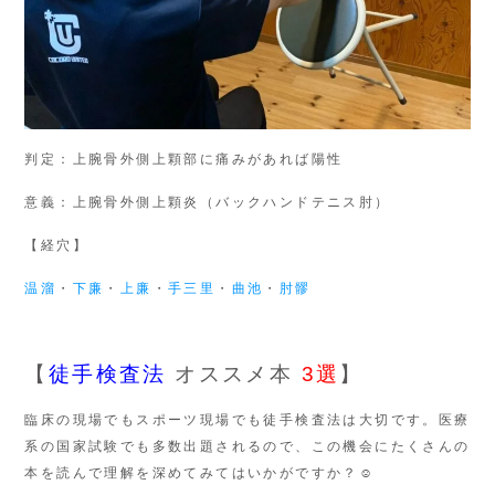
判定：上腕骨外側上顆部に痛みがあれば陽性
意義：上腕骨外側上顆炎（バックハンドテニス肘）
【経穴】
温溜
・
下廉
・
上廉
・
手三里
・
曲池
・
肘髎
【
徒手検査法
オススメ本
3選
】
臨床の現場でもスポーツ現場でも徒手検査法は大切です。医療
系の国家試験でも多数出題されるので、この機会にたくさんの
本を読んで理解を深めてみてはいかがですか？☺