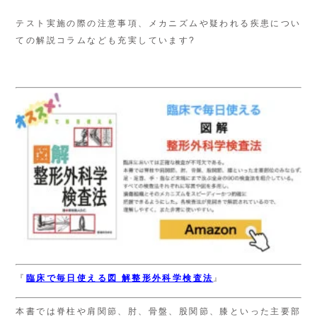
テスト実施の際の注意事項、メカニズムや疑われる疾患につい
ての解説コラムなども充実しています?
『
臨床で毎日使える
図 解
整形外科学検査法
』
本書では脊柱や肩関節、肘、骨盤、股関節、膝といった主要部