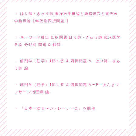
はり師・きゅう師 東洋医学概論と経絡経穴と東洋医
学臨床論【年代別四択問題 】
キーワード抽出 四択問題 はり師・きゅう師 臨床医学
各論 分野別 問題 & 解答
解剖学（筋学）1問１答 & 四択問題 A はり師・きゅ
う師 編
解剖学（筋学）1問１答 & 四択問題 A〜F あんまマ
ッサージ指圧師 編
『日本一ゆる〜いトレーナー会』を開催