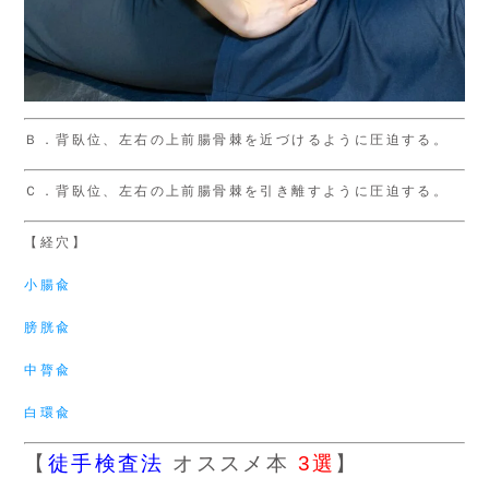
Ｂ．背臥位、左右の上前腸骨棘を近づけるように圧迫する。
Ｃ．背臥位、左右の上前腸骨棘を引き離すように圧迫する。
【経穴】
小腸兪
膀胱兪
中膂兪
白環兪
【
徒手検査法
オススメ本
3選
】