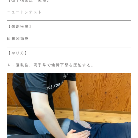
【徒手検査法・徴候】
ニュートンテスト
【鑑別疾患】
仙腸関節炎
【やり方】
Ａ．腹臥位、両手掌で仙骨下部を圧迫する。