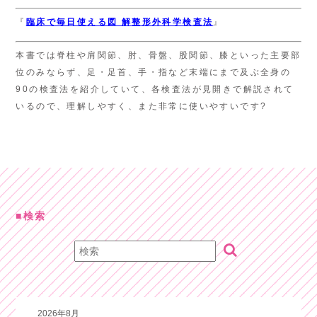
『
臨床で毎日使える
図 解
整形外科学検査法
』
本書では脊柱や肩関節、肘、骨盤、股関節、膝といった主要部
位のみならず、足・足首、手・指など末端にまで及ぶ全身の
90の検査法を紹介していて、各検査法が見開きで解説されて
いるので、理解しやすく、また非常に使いやすいです?
検索
2026年8月