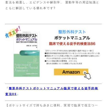
査法を精選し、エビデンスや解剖学、 運動学等の周辺知識と
ともに解説している優れ本です?
『
整形外科テスト
ポケットマニュアル
臨床で使える徒手的検
査法86
』
【ポケットサイズで持ち歩きに便利、実習で臨床で役立つ一