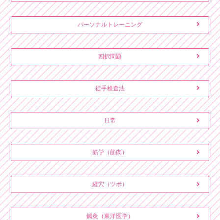
パーソナルトレーニング
四択問題
徒手検査法
日常
筋学（筋肉）
経穴（ツボ）
鍼灸（東洋医学）