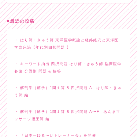
最近の投稿
はり師・きゅう師 東洋医学概論と経絡経穴と東洋医
学臨床論【年代別四択問題 】
キーワード抽出 四択問題 はり師・きゅう師 臨床医学
各論 分野別 問題 & 解答
解剖学（筋学）1問１答 & 四択問題 A はり師・きゅ
う師 編
解剖学（筋学）1問１答 & 四択問題 A〜F あんまマ
ッサージ指圧師 編
『日本一ゆる〜いトレーナー会』を開催