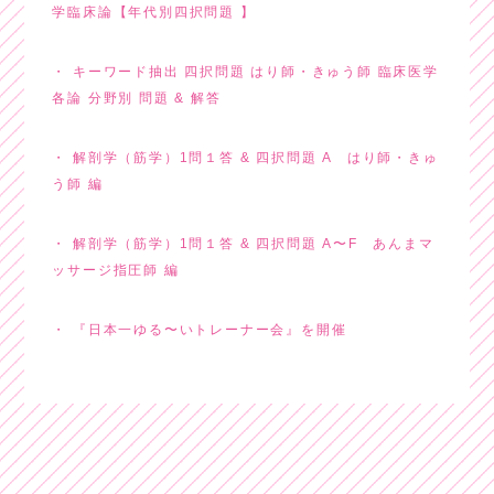
学臨床論【年代別四択問題 】
キーワード抽出 四択問題 はり師・きゅう師 臨床医学
各論 分野別 問題 & 解答
解剖学（筋学）1問１答 & 四択問題 A はり師・きゅ
う師 編
解剖学（筋学）1問１答 & 四択問題 A〜F あんまマ
ッサージ指圧師 編
『日本一ゆる〜いトレーナー会』を開催