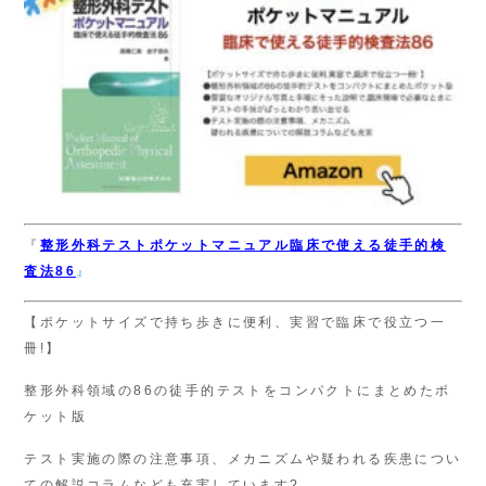
『
整形外科テスト
ポケットマニュアル
臨床で使える徒手的検
査法86
』
【ポケットサイズで持ち歩きに便利、実習で臨床で役立つ一
冊!】
整形外科領域の86の徒手的テストをコンパクトにまとめたポ
ケット版
テスト実施の際の注意事項、メカニズムや疑われる疾患につい
ての解説コラムなども充実しています?