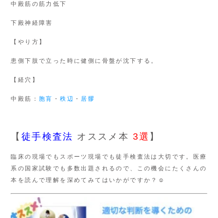
中殿筋の筋力低下
下殿神経障害
【やり方】
患側下肢で立った時に健側に骨盤が沈下する。
【経穴】
中殿筋：
胞肓
・
秩辺
・
居髎
【
徒手検査法
オススメ本
3選
】
臨床の現場でもスポーツ現場でも徒手検査法は大切です。医療
系の国家試験でも多数出題されるので、この機会にたくさんの
本を読んで理解を深めてみてはいかがですか？☺