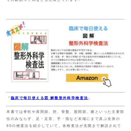
『
臨床で毎日使える
図 解
整形外科学検査法
』
本書では脊柱や肩関節、肘、骨盤、股関節、膝といった主要部
位のみならず、足・足首、手・指など末端にまで及ぶ全身の
90の検査法を紹介していて、各検査法が見開きで解説されて