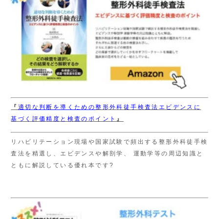
『
適切な判断を導くための
整形外科徒手検査法エビデンスに
基づく評価精度と検査のポイント
』
リハビリテーション現場や国家試験で頻出する整形外科徒手検
査法を精選し、エビデンスや解剖学、 運動学等の周辺知識と
ともに解説している優れ本です?