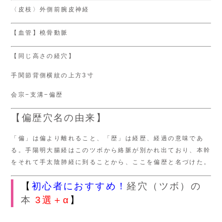
〈皮枝〉外側前腕皮神経
【血管】橈骨動脈
【同じ高さの経穴】
手関節背側横紋の上方3寸
会宗−支溝−偏歴
【偏歴穴名の由来】
「偏」は偏より離れること、「歴」は経歴、経過の意味であ
る。手陽明大腸経はこのツボから絡脈が別かれ出ており、本幹
をそれて手太陰肺経に到ることから、ここを偏歴と名づけた。
【
初心者におすすめ！
経穴（ツボ）の
本
3選＋α
】