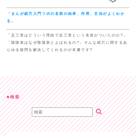
『
まんが経穴入門
ツボの名前の由来、
作用、主治がよくわか
る
』
「足三里はどういう理由で足三里という名前がついたのか?」
「陰陵泉はなぜ陰陵泉とよばれるの?」そんな経穴に関するあ
らゆる疑問を解決してくれるのが本書です?
検索