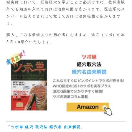
鍼灸師において、経絡経穴を学ぶことは必須ですね。教科書以
外でも知識を入れておけば治療範囲が広がります。医療系のメ
ンバーも筋肉と合わせて覚えておけば治療範囲が広がります
よ。
購入してみる価値ありの初心者におすすめ！経穴（ツボ）の本
3選＋α紹介いたします。
『
ツボ単
経穴 取穴法
経穴名 由来解説
』