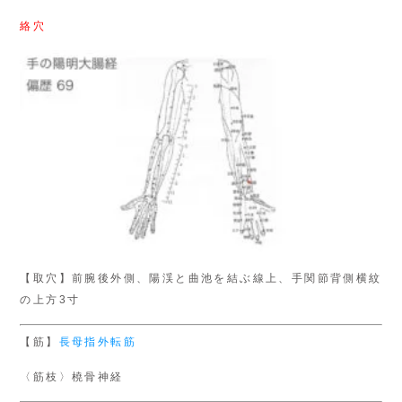
絡穴
【取穴】前腕後外側、陽渓と曲池を結ぶ線上、手関節背側横紋
の上方3寸
【筋】
長母指外転筋
〈筋枝〉橈骨神経