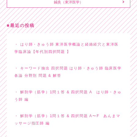
鍼灸（東洋医学）
最近の投稿
はり師・きゅう師 東洋医学概論と経絡経穴と東洋医
学臨床論【年代別四択問題 】
キーワード抽出 四択問題 はり師・きゅう師 臨床医学
各論 分野別 問題 & 解答
解剖学（筋学）1問１答 & 四択問題 A はり師・きゅ
う師 編
解剖学（筋学）1問１答 & 四択問題 A〜F あんまマ
ッサージ指圧師 編