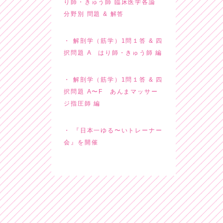
り師・きゅう師 臨床医学各論
分野別 問題 & 解答
解剖学（筋学）1問１答 & 四
択問題 A はり師・きゅう師 編
解剖学（筋学）1問１答 & 四
択問題 A〜F あんまマッサー
ジ指圧師 編
『日本一ゆる〜いトレーナー
会』を開催