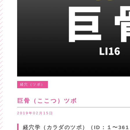
経穴（ツボ）
巨骨（ここつ）ツボ
2019年02月15日
経穴学（カラダのツボ）（ID：１〜361