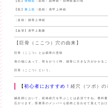
【筋】
僧帽筋
〈筋枝〉副神経・頚神経叢の枝
【筋】
棘上筋
〈筋枝〉肩甲上神経
〈皮枝〉鎖骨上神経
【血管】肩甲上動脈
【巨骨（ここつ）穴の由来】
巨骨（ここつ）とは鎖骨の意味
肩の端にあって、荷をかつぐ時、鎖骨に大きな力がかかるこ
巨骨（ここつ）という。
【
初心者におすすめ！
経穴（ツボ）
鍼灸師において、経絡経穴を学ぶことは必須ですね。教科書
広がります。医療系のメンバーも筋肉と合わせて覚えておけ