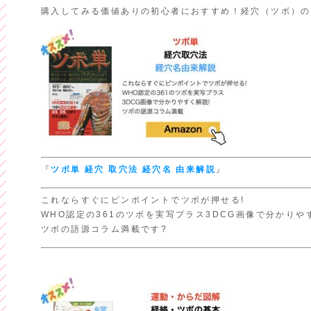
購入してみる価値ありの初心者におすすめ！経穴（ツボ）の
『
ツボ単
経穴 取穴法
経穴名 由来解説
』
これならすぐにピンポイントでツボが押せる!
WHO認定の361のツボを実写プラス3DCG画像で分かりや
ツボの語源コラム満載です?