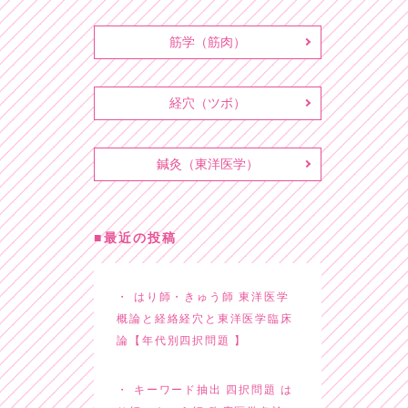
筋学（筋肉）
経穴（ツボ）
鍼灸（東洋医学）
最近の投稿
はり師・きゅう師 東洋医学
概論と経絡経穴と東洋医学臨床
論【年代別四択問題 】
キーワード抽出 四択問題 は