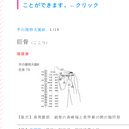
ことができます。←クリック
手の陽明大腸経
LI16
巨骨
（ここつ）
陽蹻脈
【取穴】肩周囲部、鎖骨の肩峰端と肩甲棘の間の陥凹部