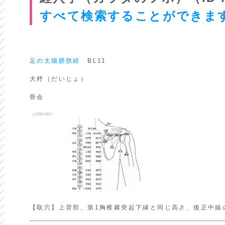
すべて検索することができま
足の太陽膀胱経
BL11
大杼（だいじょ）
骨会
【取穴】上背部、第1胸椎棘突起下縁と同じ高さ、後正中線