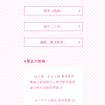
筋学（筋肉）
経穴（ツボ）
鍼灸（東洋医学）
最近の投稿
はり師・きゅう師 東洋医学
概論と経絡経穴と東洋医学臨床
論【年代別四択問題 】
キーワード抽出 四択問題 は