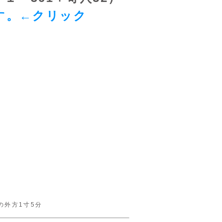
す。←クリック
の外方1寸5分