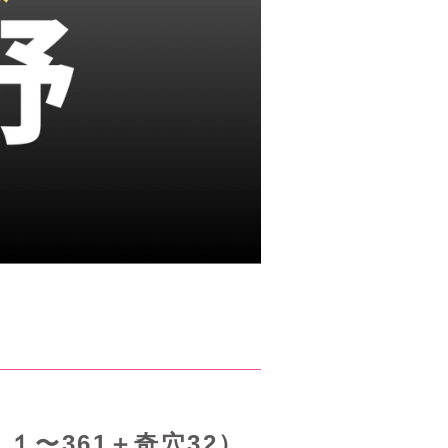
１〜361＋奇穴32）