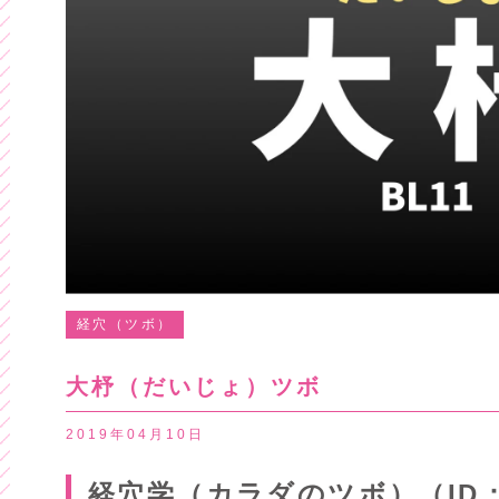
経穴（ツボ）
大杼（だいじょ）ツボ
2019年04月10日
経穴学（カラダのツボ）（ID：