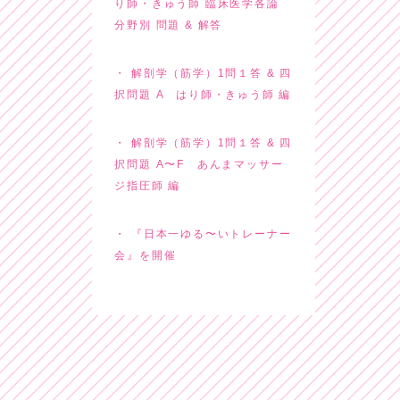
り師・きゅう師 臨床医学各論
分野別 問題 & 解答
解剖学（筋学）1問１答 & 四
択問題 A はり師・きゅう師 編
解剖学（筋学）1問１答 & 四
択問題 A〜F あんまマッサー
ジ指圧師 編
『日本一ゆる〜いトレーナー
会』を開催