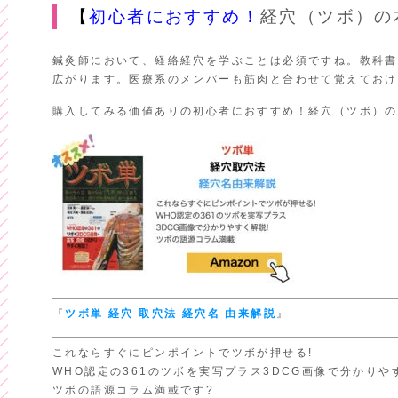
【
初心者におすすめ！
経穴（ツボ）
鍼灸師において、経絡経穴を学ぶことは必須ですね。教科書
広がります。医療系のメンバーも筋肉と合わせて覚えておけ
購入してみる価値ありの初心者におすすめ！経穴（ツボ）の
『
ツボ単
経穴 取穴法
経穴名 由来解説
』
これならすぐにピンポイントでツボが押せる!
WHO認定の361のツボを実写プラス3DCG画像で分かりや
ツボの語源コラム満載です?