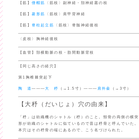
【筋】
僧帽筋
〈筋枝〉副神経・頚神経叢の枝
【筋】
菱形筋
〈筋枝〉肩甲背神経
【筋】
脊柱起立筋
〈筋枝〉脊髄神経後枝
〈皮枝〉胸神経後枝
【血管】頚横動脈の枝・肋間動脈背枝
【同じ高さの経穴】
第1胸椎棘突起下
陶 道
―――
大 杼
（→1.5寸）―――
肩外兪
（→3寸）
【大杼（だいじょ）穴の由来】
「杼」は紡織機のシャトル（杼）のこと。頸骨の両側の横突
形が紡織のシャトルに似ているので昔は杼骨と呼んでいた。
本穴はその杼骨の端にあるので、こう名づけられた。