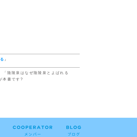
る
』
」「陰陵泉はなぜ陰陵泉とよばれる
が本書です?