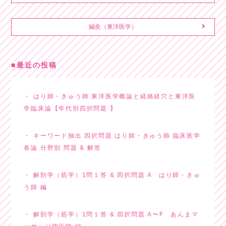
鍼灸（東洋医学）
最近の投稿
はり師・きゅう師 東洋医学概論と経絡経穴と東洋医
学臨床論【年代別四択問題 】
キーワード抽出 四択問題 はり師・きゅう師 臨床医学
各論 分野別 問題 & 解答
解剖学（筋学）1問１答 & 四択問題 A はり師・きゅ
う師 編
解剖学（筋学）1問１答 & 四択問題 A〜F あんまマ