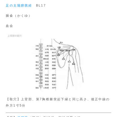
足の太陽膀胱経
BL17
膈兪（かくゆ）
血会
【取穴】上背部、第7胸椎棘突起下縁と同じ高さ、後正中線の
外方1寸5分