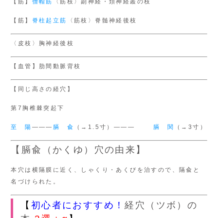
【筋】
僧帽筋
〈筋枝〉副神経・頚神経叢の枝
【筋】
脊柱起立筋
〈筋枝〉脊髄神経後枝
〈皮枝〉胸神経後枝
【血管】肋間動脈背枝
【同じ高さの経穴】
第7胸椎棘突起下
至 陽
―――
膈 兪
（→1.5寸）―――
膈 関
（→3寸）
【膈兪（かくゆ）穴の由来】
本穴は横隔膜に近く、しゃくり・あくびを治すので、隔兪と
名づけられた。
【
初心者におすすめ！
経穴（ツボ）の