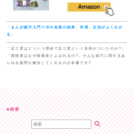
『
まんが経穴入門
ツボの名前の由来、
作用、主治がよくわか
る
』
「足三里はどういう理由で足三里という名前がついたのか?」
「陰陵泉はなぜ陰陵泉とよばれるの?」そんな経穴に関するあ
らゆる疑問を解決してくれるのが本書です?
検索