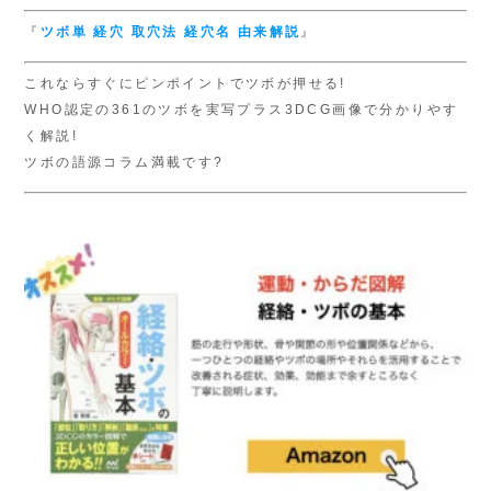
『
ツボ単
経穴 取穴法
経穴名 由来解説
』
これならすぐにピンポイントでツボが押せる!
WHO認定の361のツボを実写プラス3DCG画像で分かりやす
く解説!
ツボの語源コラム満載です?