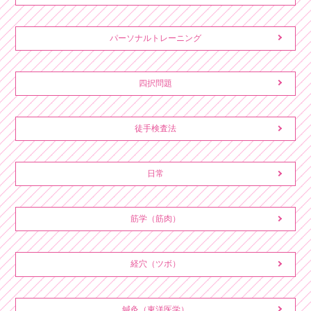
パーソナルトレーニング
四択問題
徒手検査法
日常
筋学（筋肉）
経穴（ツボ）
鍼灸（東洋医学）