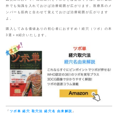
外でも知識を入れておけば治療範囲が広がります。医療系のメ
ンバーも筋肉と合わせて覚えておけば治療範囲が広がります
よ。
購入してみる価値ありの初心者におすすめ！経穴（ツボ）の本
3選＋α紹介いたします。
『
ツボ単
経穴 取穴法
経穴名 由来解説
』