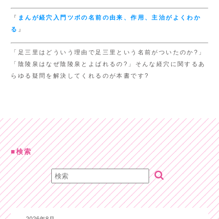
『
まんが経穴入門
ツボの名前の由来、
作用、主治がよくわか
る
』
「足三里はどういう理由で足三里という名前がついたのか?」
「陰陵泉はなぜ陰陵泉とよばれるの?」そんな経穴に関するあ
らゆる疑問を解決してくれるのが本書です?
検索