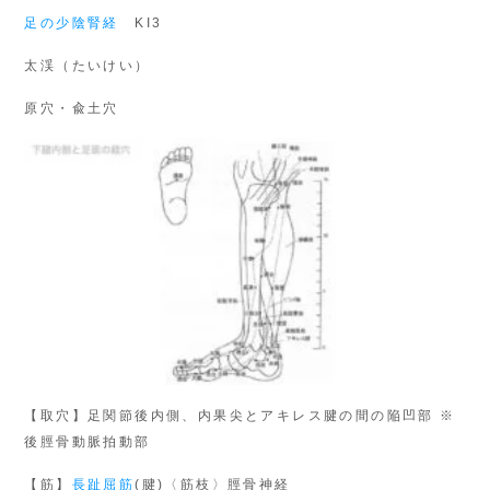
足の少陰腎経
KI3
太渓（たいけい）
原穴・兪土穴
【取穴】足関節後内側、内果尖とアキレス腱の間の陥凹部 ※
後脛骨動脈拍動部
【筋】
長趾屈筋
(腱)〈筋枝〉脛骨神経