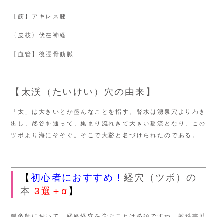
【筋】アキレス腱
〈皮枝〉伏在神経
【血管】後脛骨動脈
【太渓（たいけい）穴の由来】
「太」は大きいとか盛んなことを指す。腎水は湧泉穴よりわき
出し、然谷を通って、集まり流れきて大きい谿流となり、この
ツボより海にそそぐ。そこで大谿と名づけられたのである。
【
初心者におすすめ！
経穴（ツボ）の
本
3選＋α
】
鍼灸師において、経絡経穴を学ぶことは必須ですね。教科書以