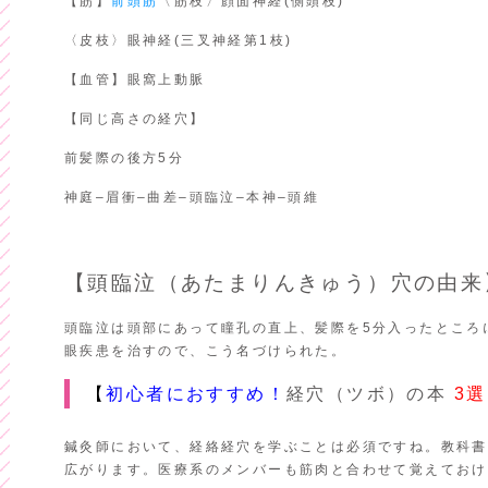
【筋】
前頭筋
〈筋枝〉顔面神経(側頭枝)
〈皮枝〉眼神経(三叉神経第1枝)
【血管】眼窩上動脈
【同じ高さの経穴】
前髪際の後方5分
神庭–眉衝–曲差–頭臨泣–本神–頭維
【頭臨泣（あたまりんきゅう）穴の由来
頭臨泣は頭部にあって瞳孔の直上、髪際を5分入ったところ
眼疾患を治すので、こう名づけられた。
【
初心者におすすめ！
経穴（ツボ）の本
3選
鍼灸師において、経絡経穴を学ぶことは必須ですね。教科書
広がります。医療系のメンバーも筋肉と合わせて覚えておけ