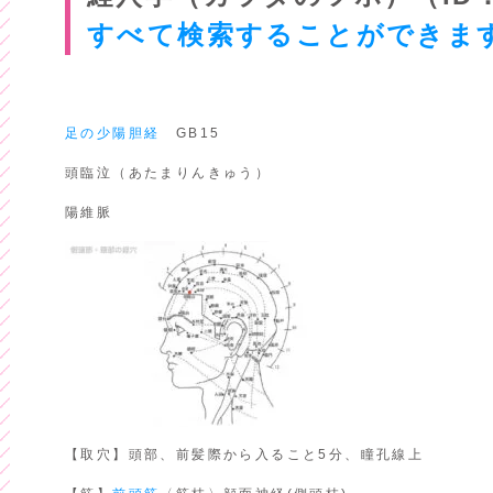
すべて検索することができま
足の少陽胆経
GB15
頭臨泣（あたまりんきゅう）
陽維脈
【取穴】頭部、前髪際から入ること5分、瞳孔線上