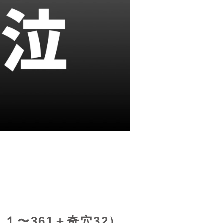
１〜361＋奇穴32）