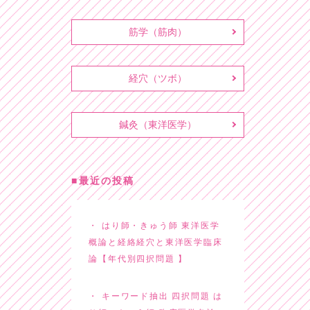
筋学（筋肉）
経穴（ツボ）
鍼灸（東洋医学）
最近の投稿
はり師・きゅう師 東洋医学
概論と経絡経穴と東洋医学臨床
論【年代別四択問題 】
キーワード抽出 四択問題 は