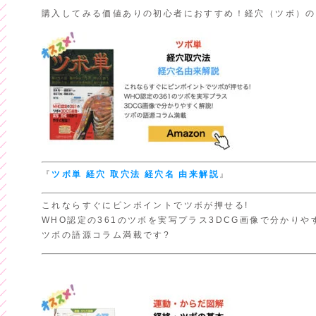
購入してみる価値ありの初心者におすすめ！経穴（ツボ）の
『
ツボ単
経穴 取穴法
経穴名 由来解説
』
これならすぐにピンポイントでツボが押せる!
WHO認定の361のツボを実写プラス3DCG画像で分かりや
ツボの語源コラム満載です?