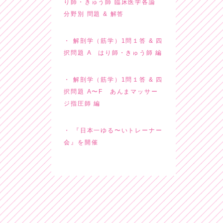
り師・きゅう師 臨床医学各論
分野別 問題 & 解答
解剖学（筋学）1問１答 & 四
択問題 A はり師・きゅう師 編
解剖学（筋学）1問１答 & 四
択問題 A〜F あんまマッサー
ジ指圧師 編
『日本一ゆる〜いトレーナー
会』を開催