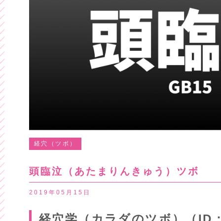
経穴（ツボ）
頭臨泣（あたまりんきゅう）ツボ
2019年05月15日
経穴学（カラダのツボ）（ID：