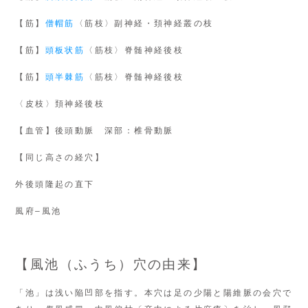
【筋】
僧帽筋
〈筋枝〉副神経・頚神経叢の枝
【筋】
頭板状筋
〈筋枝〉脊髄神経後枝
【筋】
頭半棘筋
〈筋枝〉脊髄神経後枝
〈皮枝〉頚神経後枝
【血管】後頭動脈 深部：椎骨動脈
【同じ高さの経穴】
外後頭隆起の直下
風府–風池
【風池（ふうち）穴の由来】
「池」は浅い陥凹部を指す。本穴は足の少陽と陽維脈の会穴で