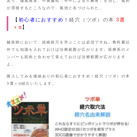
あり、傷風感冒、中風偏枯〔卒中による片麻痺〕を治し、風邪
が滞積するところなので、風池と名づけられた。
【
初心者におすすめ！
経穴（ツボ）の本
3選
＋α
】
鍼灸師において、経絡経穴を学ぶことは必須ですね。教科書以
外でも知識を入れておけば治療範囲が広がります。医療系のメ
ンバーも筋肉と合わせて覚えておけば治療範囲が広がります
よ。
購入してみる価値ありの初心者におすすめ！経穴（ツボ）の本
3選＋α紹介いたします。