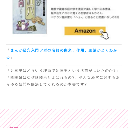
『
まんが経穴入門
ツボの名前の由来、
作用、主治がよくわか
る
』
「足三里はどういう理由で足三里という名前がついたのか?」
「陰陵泉はなぜ陰陵泉とよばれるの?」そんな経穴に関するあ
らゆる疑問を解決してくれるのが本書です?