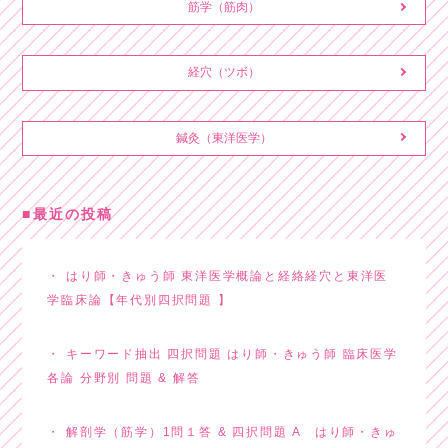
筋学（筋肉）
経穴（ツボ）
鍼灸（東洋医学）
最近の投稿
はり師・きゅう師 東洋医学概論と経絡経穴と東洋医
学臨床論【年代別四択問題 】
キーワード抽出 四択問題 はり師・きゅう師 臨床医学
各論 分野別 問題 & 解答
解剖学（筋学）1問１答 & 四択問題 A はり師・きゅ