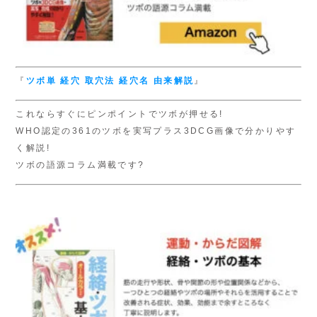
『
ツボ単
経穴 取穴法
経穴名 由来解説
』
これならすぐにピンポイントでツボが押せる!
WHO認定の361のツボを実写プラス3DCG画像で分かりやす
く解説!
ツボの語源コラム満載です?