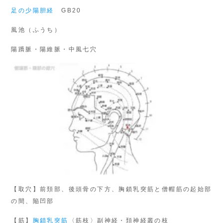
足の少陽胆経
GB20
風池（ふうち）
陽蹻脈・陽維脈・中風七穴
【取穴】前頚部、後頭骨の下方、胸鎖乳突筋と僧帽筋の起始部
の間、陥凹部
【筋】
胸鎖乳突筋
〈筋枝〉副神経・頚神経叢の枝