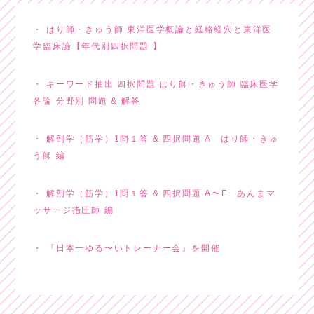
はり師・きゅう師 東洋医学概論と経絡経穴と東洋医
学臨床論【年代別四択問題 】
キーワード抽出 四択問題 はり師・きゅう師 臨床医学
各論 分野別 問題 & 解答
解剖学（筋学）1問１答 & 四択問題 A はり師・きゅ
う師 編
解剖学（筋学）1問１答 & 四択問題 A〜F あんまマ
ッサージ指圧師 編
『日本一ゆる〜いトレーナー会』を開催