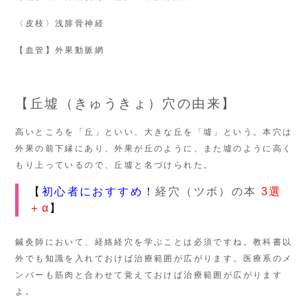
〈皮枝〉浅腓骨神経
【血管】外果動脈網
【丘墟（きゅうきょ）穴の由来】
高いところを「丘」といい、大きな丘を「墟」という。本穴は
外果の前下縁にあり、外果が丘のように、また墟のように高く
もり上っているので、丘墟と名づけられた。
【
初心者におすすめ！
経穴（ツボ）の本
3選
＋α
】
鍼灸師において、経絡経穴を学ぶことは必須ですね。教科書以
外でも知識を入れておけば治療範囲が広がります。医療系のメ
ンバーも筋肉と合わせて覚えておけば治療範囲が広がります
よ。