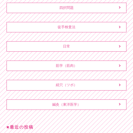
四択問題
徒手検査法
日常
筋学（筋肉）
経穴（ツボ）
鍼灸（東洋医学）
最近の投稿