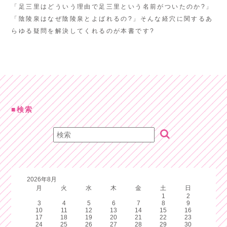
「足三里はどういう理由で足三里という名前がついたのか?」
「陰陵泉はなぜ陰陵泉とよばれるの?」そんな経穴に関するあ
らゆる疑問を解決してくれるのが本書です?
検索
2026年8月
月
火
水
木
金
土
日
1
2
3
4
5
6
7
8
9
10
11
12
13
14
15
16
17
18
19
20
21
22
23
24
25
26
27
28
29
30