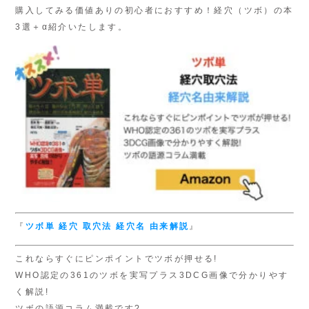
購入してみる価値ありの初心者におすすめ！経穴（ツボ）の本
3選＋α紹介いたします。
『
ツボ単
経穴 取穴法
経穴名 由来解説
』
これならすぐにピンポイントでツボが押せる!
WHO認定の361のツボを実写プラス3DCG画像で分かりやす
く解説!
ツボの語源コラム満載です?