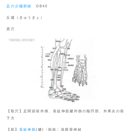
足の少陽胆経
GB40
丘墟（きゅうきょ）
原穴
【取穴】足関節前外側、長趾伸筋腱外側の陥凹部、外果尖の前
下方
【筋】
長趾伸筋
(腱)〈筋枝〉深腓骨神経