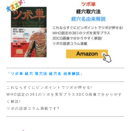
『
ツボ単
経穴 取穴法
経穴名 由来解説
』
これならすぐにピンポイントでツボが押せる!
WHO認定の361のツボを実写プラス3DCG画像で分かりやす
く解説!
ツボの語源コラム満載です?