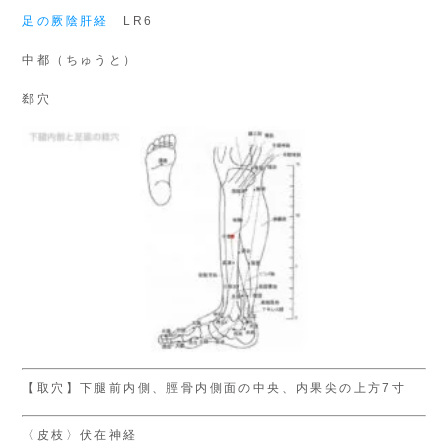
足の厥陰肝経
LR6
中都（ちゅうと）
郄穴
【取穴】下腿前内側、脛骨内側面の中央、内果尖の上方7寸
〈皮枝〉伏在神経