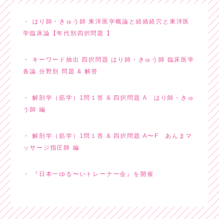
はり師・きゅう師 東洋医学概論と経絡経穴と東洋医
学臨床論【年代別四択問題 】
キーワード抽出 四択問題 はり師・きゅう師 臨床医学
各論 分野別 問題 & 解答
解剖学（筋学）1問１答 & 四択問題 A はり師・きゅ
う師 編
解剖学（筋学）1問１答 & 四択問題 A〜F あんまマ
ッサージ指圧師 編
『日本一ゆる〜いトレーナー会』を開催