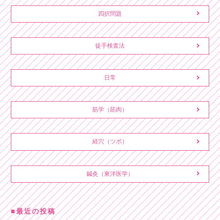
四択問題
徒手検査法
日常
筋学（筋肉）
経穴（ツボ）
鍼灸（東洋医学）
最近の投稿