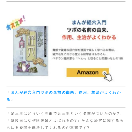
『
まんが経穴入門
ツボの名前の由来、
作用、主治がよくわか
る
』
「足三里はどういう理由で足三里という名前がついたのか?」
「陰陵泉はなぜ陰陵泉とよばれるの?」そんな経穴に関するあ
らゆる疑問を解決してくれるのが本書です?