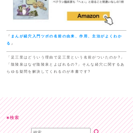
『
まんが経穴入門
ツボの名前の由来、
作用、主治がよくわか
る
』
「足三里はどういう理由で足三里という名前がついたのか?」
「陰陵泉はなぜ陰陵泉とよばれるの?」そんな経穴に関するあ
らゆる疑問を解決してくれるのが本書です?
検索