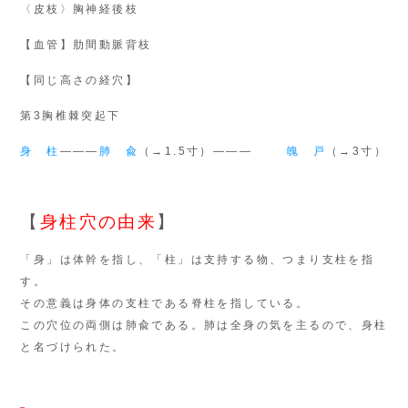
〈皮枝〉胸神経後枝
【血管】肋間動脈背枝
【同じ高さの経穴】
第3胸椎棘突起下
身 柱
―――
肺 兪
（→1.5寸）―――
魄 戸
（→3寸）
【
身柱穴の由来
】
「身」は体幹を指し、「柱」は支持する物、つまり支柱を指
す。
その意義は身体の支柱である脊柱を指している。
この穴位の両側は肺兪である。肺は全身の気を主るので、身柱
と名づけられた。