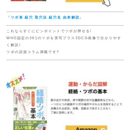
『
ツボ単
経穴 取穴法
経穴名 由来解説
』
これならすぐにピンポイントでツボが押せる!
WHO認定の361のツボを実写プラス3DCG画像で分かりやす
く解説!
ツボの語源コラム満載です?