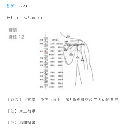
督脈
GV12
身柱（しんちゅう）
【取穴】上背部、後正中線上、第3胸椎棘突起下方の陥凹部
【筋】棘上靭帯
【筋】棘間靭帯