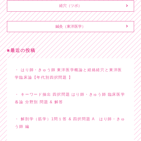
経穴（ツボ）
鍼灸（東洋医学）
最近の投稿
はり師・きゅう師 東洋医学概論と経絡経穴と東洋医
学臨床論【年代別四択問題 】
キーワード抽出 四択問題 はり師・きゅう師 臨床医学
各論 分野別 問題 & 解答
解剖学（筋学）1問１答 & 四択問題 A はり師・きゅ
う師 編