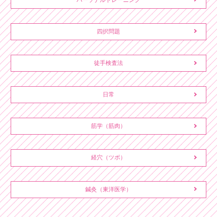
四択問題
徒手検査法
日常
筋学（筋肉）
経穴（ツボ）
鍼灸（東洋医学）