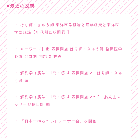
最近の投稿
はり師・きゅう師 東洋医学概論と経絡経穴と東洋医
学臨床論【年代別四択問題 】
キーワード抽出 四択問題 はり師・きゅう師 臨床医学
各論 分野別 問題 & 解答
解剖学（筋学）1問１答 & 四択問題 A はり師・きゅ
う師 編
解剖学（筋学）1問１答 & 四択問題 A〜F あんまマ
ッサージ指圧師 編
『日本一ゆる〜いトレーナー会』を開催