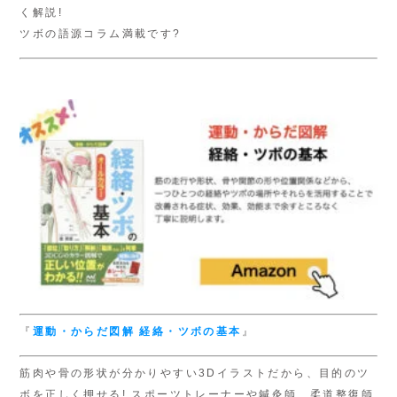
く解説!
ツボの語源コラム満載です?
『
運動・からだ図解
経絡・ツボの基本
』
筋肉や骨の形状が分かりやすい3Dイラストだから、目的のツ
ボを正しく押せる! スポーツトレーナーや鍼灸師、柔道整復師