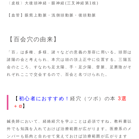
〈皮枝〉大後頭神経・眼神経(三叉神経第1枝)
【血管】眼窩上動脈・浅側頭動脈・後頭動脈
【百会穴の由来】
「百」は多種、多様、諸々などの意義の形容に用いる。頭部は
諸陽の会と考えられ、本穴は頭の頂上正中に位置する。三陽五
会のところ、すなわち足太陽、手・足少陽、督脈、足厥陰がそ
れぞれここで交会するので、百会と名づけられた。
【
初心者におすすめ！
経穴（ツボ）の本
3選
＋α
】
鍼灸師において、経絡経穴を学ぶことは必須ですね。教科書以
外でも知識を入れておけば治療範囲が広がります。医療系のメ
ンバーも筋肉と合わせて覚えておけば治療範囲が広がります