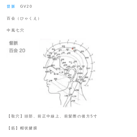
督脈
GV20
百会（ひゃくえ）
中風七穴
【取穴】頭部、前正中線上、前髪際の後方5寸
【筋】帽状腱膜