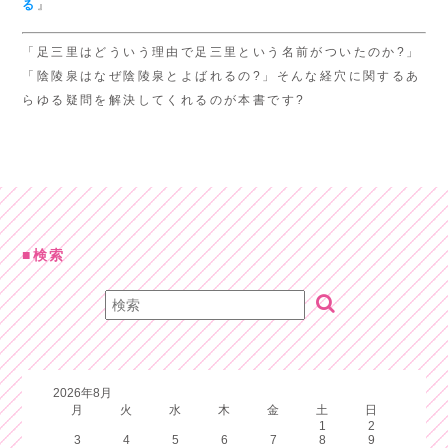
る
』
「足三里はどういう理由で足三里という名前がついたのか?」
「陰陵泉はなぜ陰陵泉とよばれるの?」そんな経穴に関するあ
らゆる疑問を解決してくれるのが本書です?
検索
2026年8月
月
火
水
木
金
土
日
1
2
3
4
5
6
7
8
9