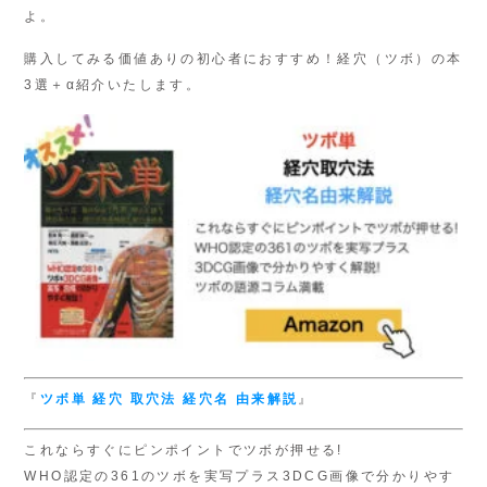
よ。
購入してみる価値ありの初心者におすすめ！経穴（ツボ）の本
3選＋α紹介いたします。
『
ツボ単
経穴 取穴法
経穴名 由来解説
』
これならすぐにピンポイントでツボが押せる!
WHO認定の361のツボを実写プラス3DCG画像で分かりやす