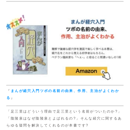
『
まんが経穴入門
ツボの名前の由来、
作用、主治がよくわか
る
』
「足三里はどういう理由で足三里という名前がついたのか?」
「陰陵泉はなぜ陰陵泉とよばれるの?」そんな経穴に関するあ
らゆる疑問を解決してくれるのが本書です?