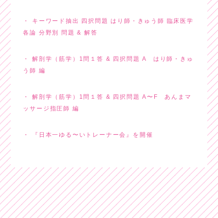
キーワード抽出 四択問題 はり師・きゅう師 臨床医学
各論 分野別 問題 & 解答
解剖学（筋学）1問１答 & 四択問題 A はり師・きゅ
う師 編
解剖学（筋学）1問１答 & 四択問題 A〜F あんまマ
ッサージ指圧師 編
『日本一ゆる〜いトレーナー会』を開催