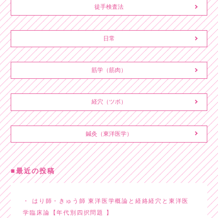
徒手検査法
日常
筋学（筋肉）
経穴（ツボ）
鍼灸（東洋医学）
最近の投稿
はり師・きゅう師 東洋医学概論と経絡経穴と東洋医
学臨床論【年代別四択問題 】