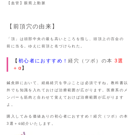
【血管】眼窩上動脈
【前頂穴の由来】
「頂」は頭部中央の最も高いところを指し、頭頂上の百会の
前に当る。ゆえに前頂と名づけられた。
【
初心者におすすめ！
経穴（ツボ）の本
3選
＋α
】
鍼灸師において、経絡経穴を学ぶことは必須ですね。教科書以
外でも知識を入れておけば治療範囲が広がります。医療系のメ
ンバーも筋肉と合わせて覚えておけば治療範囲が広がります
よ。
購入してみる価値ありの初心者におすすめ！経穴（ツボ）の本
3選＋α紹介いたします。