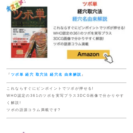
『
ツボ単
経穴 取穴法
経穴名 由来解説
』
これならすぐにピンポイントでツボが押せる!
WHO認定の361のツボを実写プラス3DCG画像で分かりやす
く解説!
ツボの語源コラム満載です?