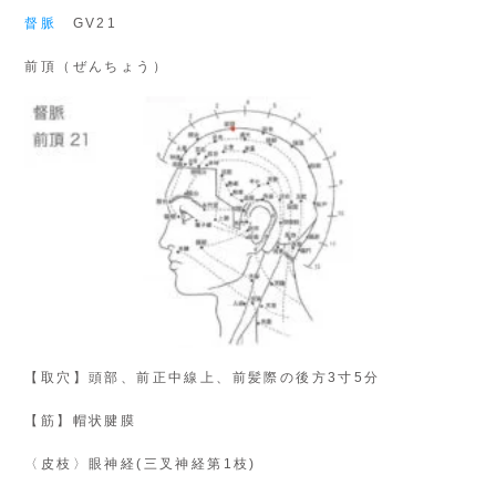
督脈
GV21
前頂（ぜんちょう）
【取穴】頭部、前正中線上、前髪際の後方3寸5分
【筋】帽状腱膜
〈皮枝〉眼神経(三叉神経第1枝)