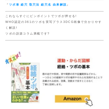
『
ツボ単
経穴 取穴法
経穴名 由来解説
』
これならすぐにピンポイントでツボが押せる!
WHO認定の361のツボを実写プラス3DCG画像で分かりやす
く解説!
ツボの語源コラム満載です?