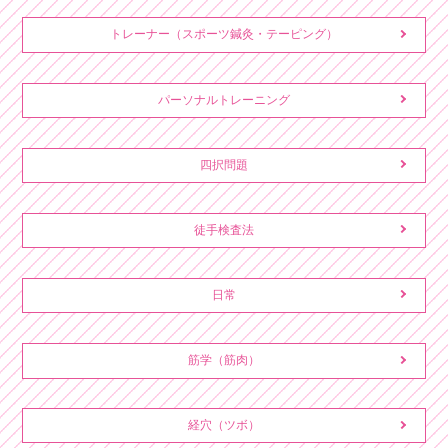
トレーナー（スポーツ鍼灸・テーピング）
パーソナルトレーニング
四択問題
徒手検査法
日常
筋学（筋肉）
経穴（ツボ）