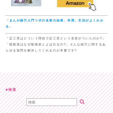
『
まんが経穴入門
ツボの名前の由来、
作用、主治がよくわか
る
』
「足三里はどういう理由で足三里という名前がついたのか?」
「陰陵泉はなぜ陰陵泉とよばれるの?」そんな経穴に関するあ
らゆる疑問を解決してくれるのが本書です?
検索