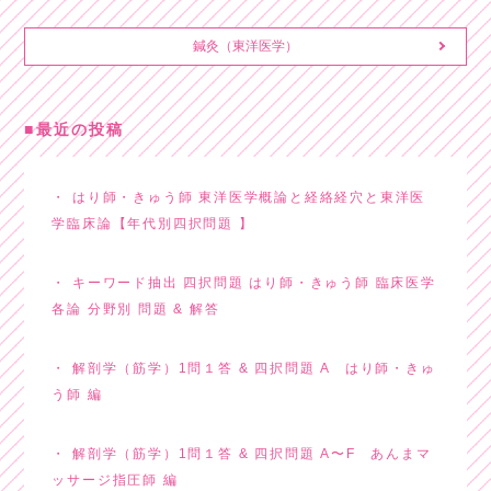
鍼灸（東洋医学）
最近の投稿
はり師・きゅう師 東洋医学概論と経絡経穴と東洋医
学臨床論【年代別四択問題 】
キーワード抽出 四択問題 はり師・きゅう師 臨床医学
各論 分野別 問題 & 解答
解剖学（筋学）1問１答 & 四択問題 A はり師・きゅ
う師 編
解剖学（筋学）1問１答 & 四択問題 A〜F あんまマ
ッサージ指圧師 編