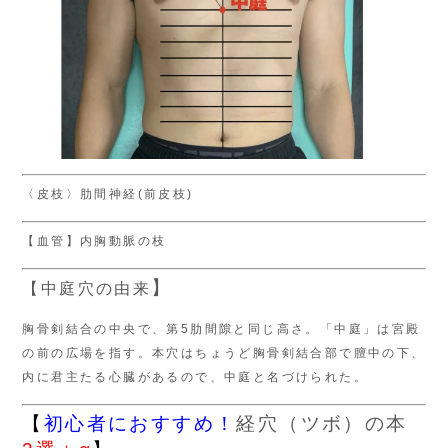
〈皮枝〉肋間神経(前皮枝)
【血管】内胸動脈の枝
】
【中庭穴の由来
胸骨剣結合の中央で、第5肋間隙と同じ高さ。「中庭」は宮殿
の前の広場を指す。本穴はちょうど胸骨剣結合部で膻中の下、
内に君主たる心臓があるので、中庭と名づけられた。
【
初心者におすすめ！
経穴（ツボ）の本